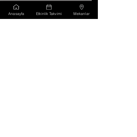
Daha Fazla Bilgi
Anasayfa
Etkinlik Takvimi
Mekanlar
Birden Fazla Tarih
ATÖLYE - Fresk Atölyesi
09 Eki Çar
Daha Fazla Bilgi
Daha Fazla Bilgi
Birden Fazla Tarih
ATÖLYE - Kök Boya Atölyesi
08 Eki Sal
Daha Fazla Bilgi
Daha Fazla Bilgi