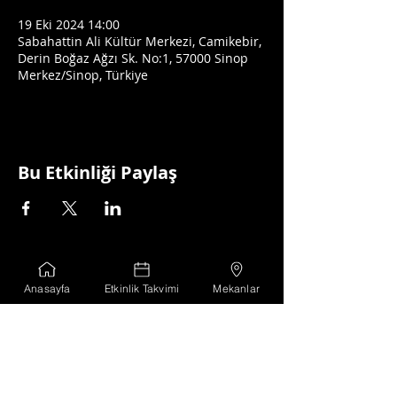
19 Eki 2024 14:00
Sabahattin Ali Kültür Merkezi, Camikebir,
Derin Boğaz Ağzı Sk. No:1, 57000 Sinop
Merkez/Sinop, Türkiye
Bu Etkinliği Paylaş
Koordine Eden
Anasayfa
Etkinlik Takvimi
Mekanlar
Sinopale Ofis Adresi
Kaleyazısı Mahallesi, Hal Aralığı Sokak,