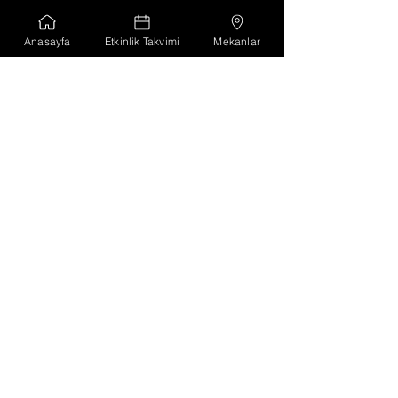
Anasayfa
Etkinlik Takvimi
Mekanlar
Koordine Eden
Sinopale Ofis Adresi
Kaleyazısı Mahallesi, Hal Aralığı Sokak,
Sinop Hal Binası Sinop, Türkiye 57000
E-Posta
sinopale@gmail.com
Sosyal Medya