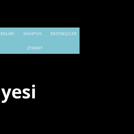
TENLERİ
SİNOPSİS
DESTEKÇİLER
ZİYARET
lyesi