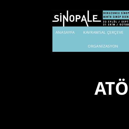
ANASAYFA
KAVRAMSAL ÇERÇEVE
ORGANİZASYON
ATÖL