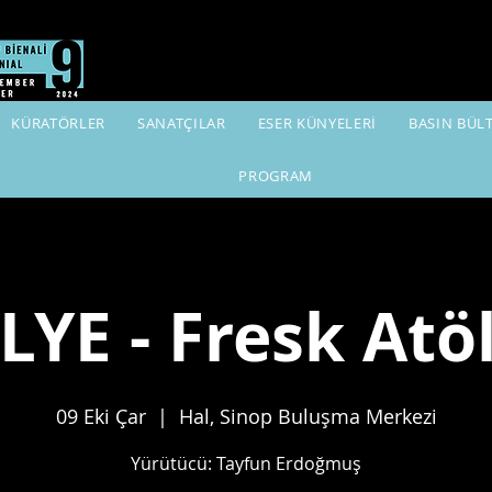
KÜRATÖRLER
SANATÇILAR
ESER KÜNYELERİ
BASIN BÜL
PROGRAM
YE - Fresk Atö
09 Eki Çar
  |  
Hal, Sinop Buluşma Merkezi
Yürütücü: Tayfun Erdoğmuş