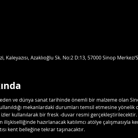
, Kaleyazısı, Azaklıoğlu Sk. No:2 D:13, 57000 Sinop Merkez/S
kında
 eden ve dünya sanat tarihinde önemli bir malzeme olan S
kullanıldığı mekanlardaki durumları temsil etmesine yönelik o
ı izler kullanılarak bir fresk -duvar resmi gerçekleştirilecektir.
ilişkiselliğinde hazırlanacak katılımcı atölye çalışmasıyla ke
sı kent belleğine tekrar taşınacaktır.