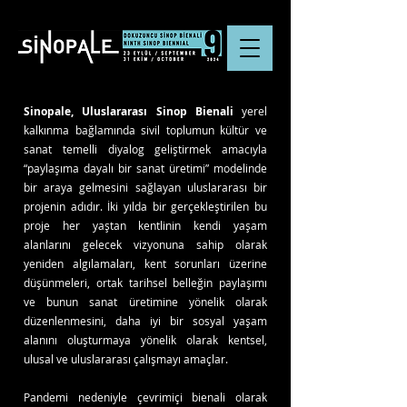
Sinopale, Uluslararası Sinop Bienali
yerel
kalkınma bağlamında sivil toplumun kültür ve
sanat temelli diyalog geliştirmek amacıyla
“paylaşıma dayalı bir sanat üretimi” modelinde
bir araya gelmesini sağlayan uluslararası bir
projenin adıdır. İki yılda bir gerçekleştirilen bu
proje her yaştan kentlinin kendi yaşam
alanlarını gelecek vizyonuna sahip olarak
yeniden algılamaları, kent sorunları üzerine
düşünmeleri, ortak tarihsel belleğin paylaşımı
ve bunun sanat üretimine yönelik olarak
düzenlenmesini, daha iyi bir sosyal yaşam
alanını oluşturmaya yönelik olarak kentsel,
ulusal ve uluslararası çalışmayı amaçlar.
Pandemi nedeniyle çevrimiçi bienali olarak