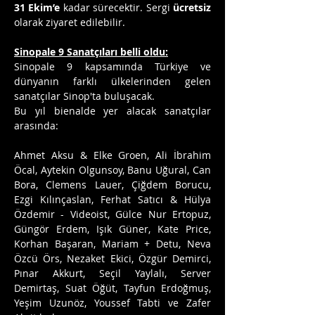
31 Ekim’e
 kadar sürecektir. Sergi 
ücretsiz 
olarak ziyaret edilebilir.
Sinopale 9 Sanatçıları belli oldu:
Sinopale 9 kapsamında Türkiye ve 
dünyanın farklı ülkelerinden gelen 
sanatçılar Sinop'ta buluşacak.
Bu yıl bienalde yer alacak sanatçılar 
arasında:
Ahmet Aksu & Elke Groen, Ali İbrahim 
Öcal, Aytekin Olgunsoy, Banu Uğural, Can 
Bora, Clemens Lauer, Çiğdem Borucu, 
Ezgi Kılınçaslan, Ferhat Satıcı & Hülya 
Özdemir - Videoist, Gülce Nur Ertopuz, 
Güngör Erdem, Işık Güner, Kate Price, 
Korhan Başaran, Mariam + Detu, Neva 
Özcü Örs, Nezaket Ekici, Özgür Demirci, 
Pınar Akkurt, Seçil Yaylalı, Server 
Demirtaş, Suat Öğüt, Tayfun Erdoğmuş, 
Yeşim Uzunöz, Youssef Tabti ve Zafer 