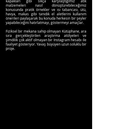
kapakları gibi sıkça karşılaştığımız atık
malzemeleri nasıl dönüştürebileceğimiz
konusunda pratik örnekler ve ısı tabancası, ütü,
havya, makas gibi tanıdık el aletlerini kullanım
önerileri paylaşarak bu konuda herkesin bir şeyler
yapabileceğini hatırlatmayı, göstermeyi amaçlar.
Fiziksel bir mekana sahip olmayan Kütüphane, ara
sıra gerçekleştirilen araştırma atölyeleri ve
şimdilik çok aktif olmayan bir Instagram hesabı ile
faaliyet gösteriyor. Yavaş büyüyen uzun soluklu bir
proje.