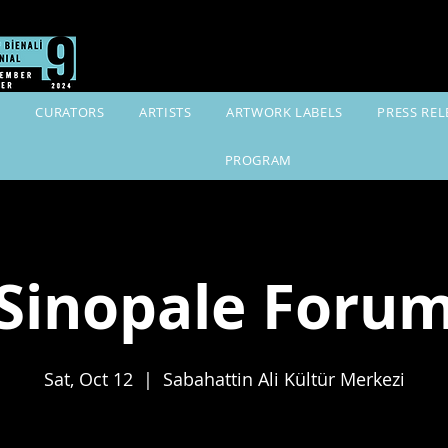
K
CURATORS
ARTISTS
ARTWORK LABELS
PRESS REL
PROGRAM
Sinopale Foru
Sat, Oct 12
  |  
Sabahattin Ali Kültür Merkezi