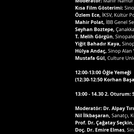
Moderatör: 
Mahir Namur
Kısa Film Gösterimi:
 Sin
Özlem Ece, 
İKSV, Kültür Po
Mahir Polat,
 İBB Genel Se
Seyhan Boztepe, 
Çanakkal
T. Melih Görgün
, Sinopal
Yiğit Bahadır Kaya,
 Sino
Hülya Andaç, 
Sinop Alan 
Mustafa Gül, 
Culture Unl
12:00-13:00 Öğle Yemeği
(12:30-12:50 Korhan Baş
13:00 - 14.30 2. Oturum: S
Moderatör: Dr. Alpay Tırıl
Nil İlkbaşaran,
 Sanatçı, 
Prof. Dr. Çağatay Seçkin,
Doç. Dr. Emire Elmas
, Si