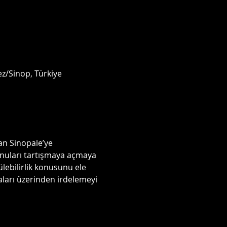
ez/Sinop, Türkiye
an Sinopale’ye 
onuları tartışmaya açmaya 
lebilirlik konusunu ele 
aları üzerinden irdelemeyi 