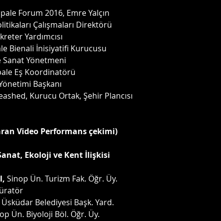
opale Forum 2016, Emre Yalçın
litikaları Çalışmaları Direktörü
kreter Yardımcısı 
e Bienali İnisiyatifi Kurucusu
e Sanat Yönetmeni
pale Eş Koordinatörü
Yönetimi Başkanı 
eashed, Kurucu Ortak, Şehir Plancısı
aran Video Performans çekimi)
anat, Ekoloji ve Kent İlişkisi
, 
Sinop Ün. Turizm Fak. Öğr. Üy.
Küratör
 Üsküdar Belediyesi Başk. Yard.
nop Ün. Biyoloji Böl. Öğr. Üy.